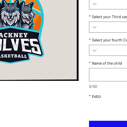
*
Select your Third c
*
Select your fourth 
*
Name of the child
0/50
כמות
*