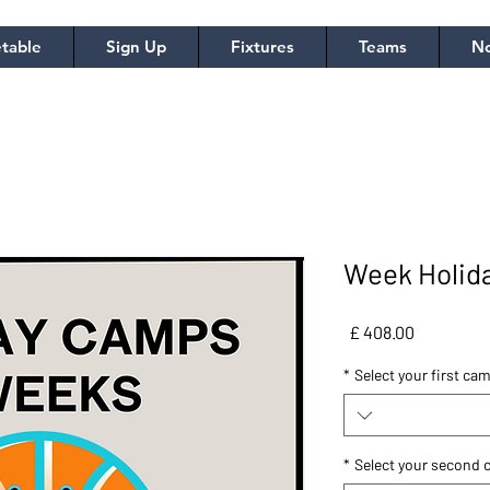
table
Sign Up
Fixtures
Teams
No
מחיר
*
Select your first ca
*
Select your second