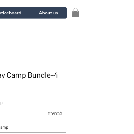
ticeboard
About us
4-Week Holiday Camp Bundle
mp
לבחירה
 camp